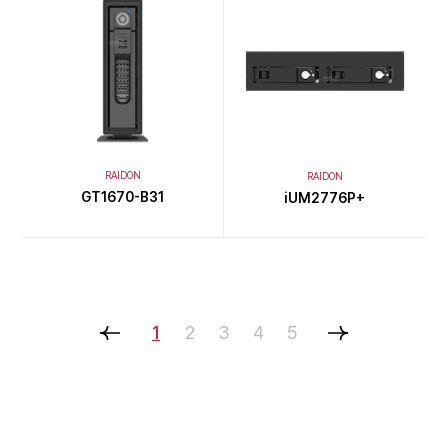
RAIDON
RAIDON
GT1670-B31
iUM2776P+
1
2
3
4
5