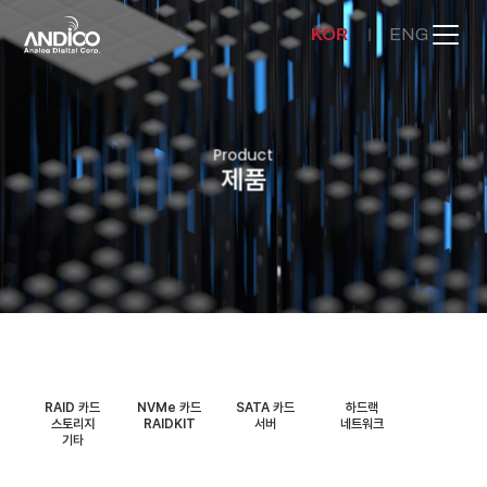
KOR
ENG
회사소개
Product
제품
제품
뉴스룸
문의하기
RAID 카드
NVMe 카드
SATA 카드
하드랙
스토리지
RAIDKIT
서버
네트워크
기타