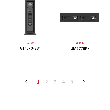
RAIDON
RAIDON
GT1670-B31
iUM2776P+
1
2
3
4
5