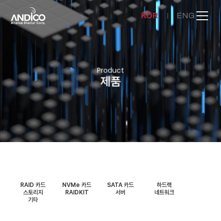
KOR
ENG
회사소개
Product
제품
제품
뉴스룸
문의하기
RAID 카드
NVMe 카드
SATA 카드
하드랙
스토리지
RAIDKIT
서버
네트워크
기타