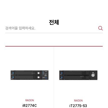
전체
RAIDON
RAIDON
iR2774C
iT2775-S3