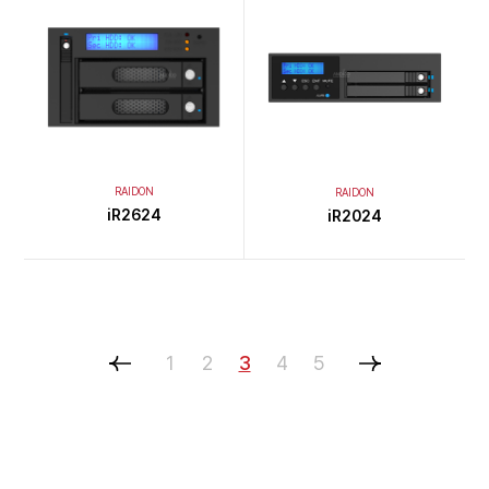
RAIDON
RAIDON
iR2624
iR2024
1
2
3
4
5