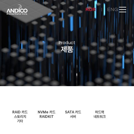
KOR
ENG
회사소개
Product
제품
제품
뉴스룸
문의하기
RAID 카드
NVMe 카드
SATA 카드
하드랙
스토리지
RAIDKIT
서버
네트워크
기타