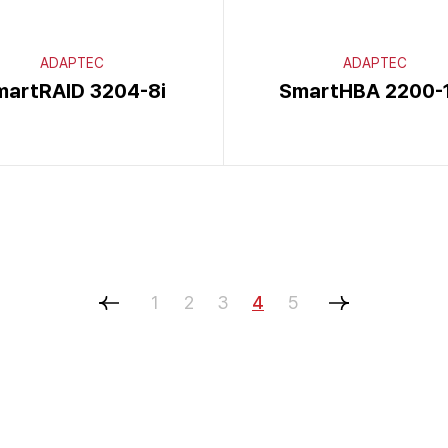
ADAPTEC
ADAPTEC
martRAID 3204-8i
SmartHBA 2200-1
1
2
3
4
5