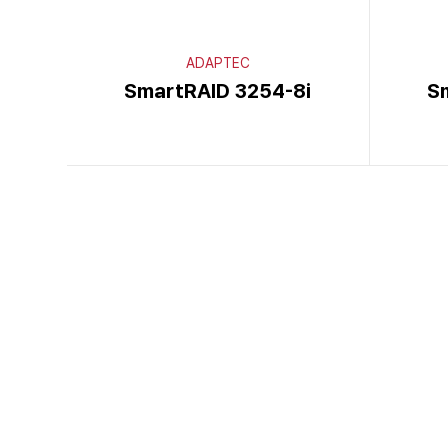
ADAPTEC
SmartRAID 3254-8i
S
이전
다음