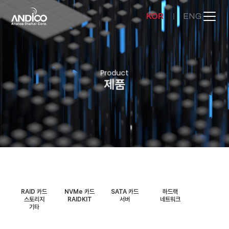
KOR
ENG
회사소개
Product
제품
제품
뉴스룸
문의하기
RAID 카드
NVMe 카드
SATA 카드
하드랙
스토리지
RAIDKIT
서버
네트워크
기타