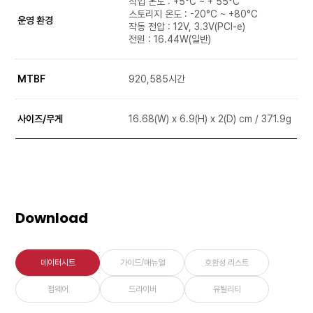
작업 온도 : +5°C ~ + 55°C
스토리지 온도 : -20°C ~ +80°C
운영 환경
작동 전압 : 12V, 3.3V(PCI-e)
전원 : 16.44W(일반)
MTBF
920,585시간
사이즈/무게
16.68(W) x 6.9(H) x 2(D) cm / 371.9g
Download
데이터시트
가이드/매뉴얼
호환성 리스트
펌웨어
드라이버
유틸리티